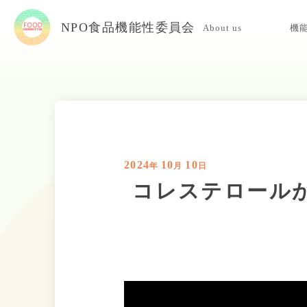
NPO食品機能性委員会
About us
機
当委員会について
入会案内
お問い合わせ
2024
10
10
年
月
日
コレステロール