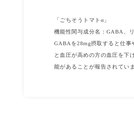
「ごちそうトマトα」
機能性関与成分名：GABA、
GABAを28mg摂取すると
と血圧が高めの方の血圧を下げ
能があることが報告されていま