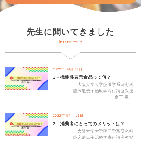
先生に聞いてきました
Interview's
2022
年
04
月
11
日
1－機能性表示食品って何？
大阪大学大学院医学系研究科
臨床遺伝子治療学寄付講座教授
森下 竜一
年
月
日
2022
04
11
2－消費者にとってのメリットは？
大阪大学大学院医学系研究科
臨床遺伝子治療学寄付講座教授