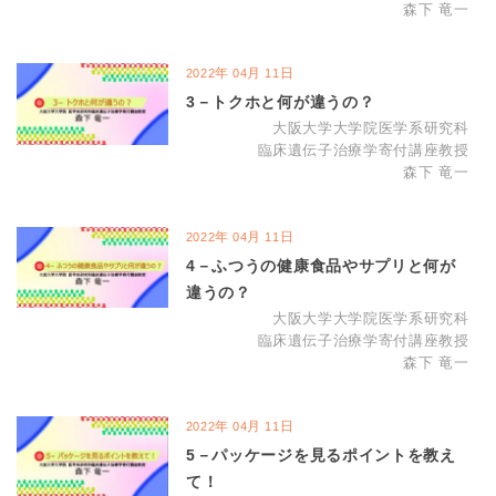
森下 竜一
年
月
日
2022
04
11
3－トクホと何が違うの？
大阪大学大学院医学系研究科
臨床遺伝子治療学寄付講座教授
森下 竜一
年
月
日
2022
04
11
4－ふつうの健康食品やサプリと何が
違うの？
大阪大学大学院医学系研究科
臨床遺伝子治療学寄付講座教授
森下 竜一
年
月
日
2022
04
11
5－パッケージを見るポイントを教え
て！