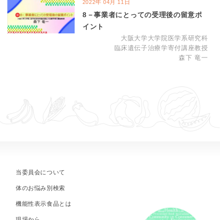
年
月
日
2022
04
11
8－事業者にとっての受理後の留意ポ
イント
大阪大学大学院医学系研究科
臨床遺伝子治療学寄付講座教授
森下 竜一
当委員会について
体のお悩み別検索
機能性表示食品とは
現場から