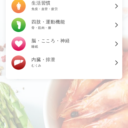
生活習慣
免疫・血管・疲労
四肢・運動機能
骨・筋肉・膝
脳・こころ・神経
睡眠
内臓・排泄
むくみ