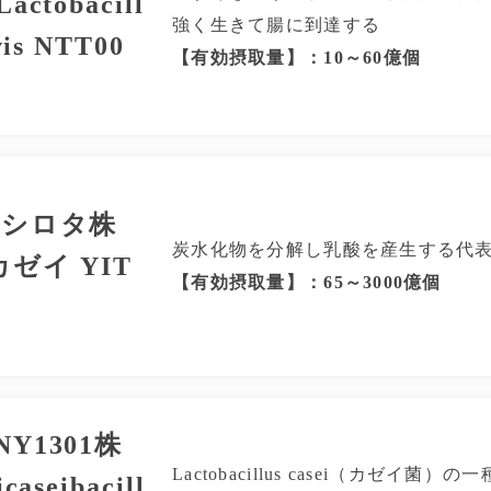
actobacill
強く生きて腸に到達する
vis NTT00
【有効摂取量】：10～60億個
 シロタ株
炭水化物を分解し乳酸を産生する代
ゼイ YIT
【有効摂取量】：65～3000億個
Y1301株
Lactobacillus casei（カゼイ菌
caseibacill