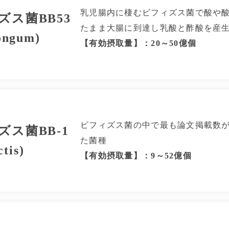
乳児腸内に棲むビフィズス菌で酸や
ズス菌BB53
たまま大腸に到達し乳酸と酢酸を産
ongum)
【有効摂取量】：20～50億個
ビフィズス菌の中で最も論文掲載数
ズス菌BB-1
た菌種
ctis)
【有効摂取量】：9～52億個