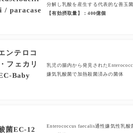
分解し乳酸を産生する代表的な善玉
i / paracase
【有効摂取量】：400億個
エンテロコ
・フェカリ
乳児の腸内から発見されたEnterococcus 
C-Baby
嫌気乳酸菌で加熱殺菌済みの菌体
Enterococcus faecalis通性嫌気
菌EC-12