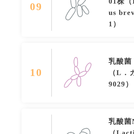
01株（L
09
us bre
1）
乳酸菌
10
（L．カ
9029）
乳酸菌N
（Lacti