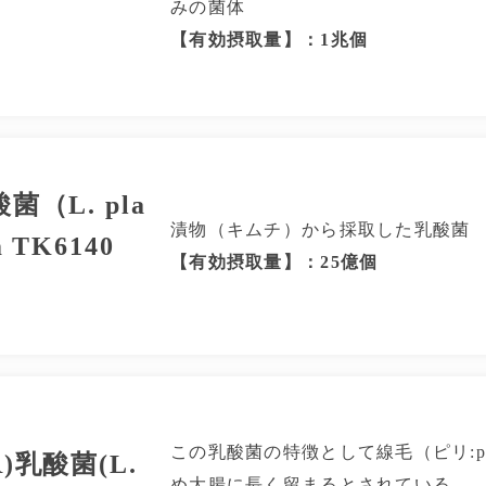
みの菌体
【有効摂取量】：1兆個
菌（L. pla
漬物（キムチ）から採取した乳酸菌
m TK6140
【有効摂取量】：25億個
この乳酸菌の特徴として線毛（ピリ:pi
R)乳酸菌(L.
め大腸に長く留まるとされている