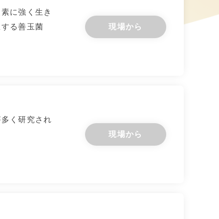
酸素に強く生き
生する善玉菌
現場から
が多く研究され
現場から