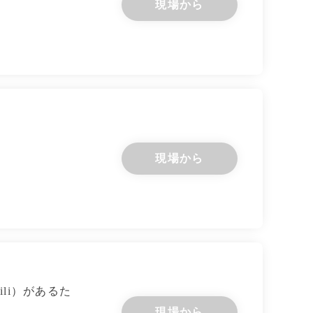
現場から
現場から
li）があるた
現場から