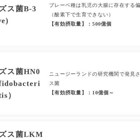
ブレーベ種は乳児の大腸に存在する
ズス菌B-3
（酸素下で生育できない）
ve)
【有効摂取量】：500億個
ズス菌HN0
ニュージーランドの研究機関で発見
idobacteri
ス菌
【有効摂取量】：10億個～
tis）
ズス菌LKM