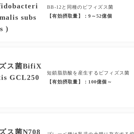
fidobacteri
BB-12と同種のビフィズス菌
malis subs
【有効摂取量】：9～52億個
s )
ス菌BifiX
短鎖脂肪酸を産生するビフィズス菌
ctis GCL250
【有効摂取量】：100億個～
ズス菌N708