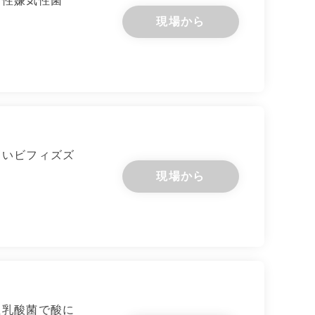
偏性嫌気性菌
現場から
高いビフィズズ
現場から
性乳酸菌で酸に