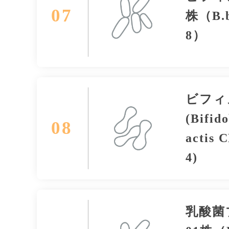
07
株（B.b
8）
ビフィ
(Bifid
08
actis 
4)
乳酸菌