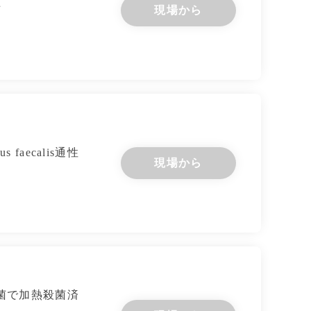
菌
現場から
faecalis通性
現場から
性乳酸菌で加熱殺菌済