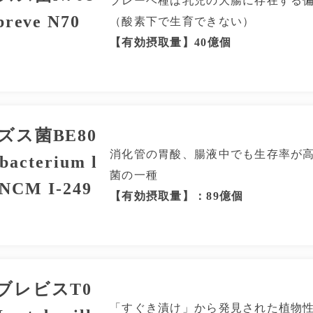
ブレーベ種は乳児の大腸に存在する
reve N70
（酸素下で生育できない）
【有効摂取量】40億個
ズス菌BE80
消化管の胃酸、腸液中でも生存率が
obacterium l
菌の一種
CNCM I-249
【有効摂取量】：89億個
ブレビスT0
「すぐき漬け」から発見された植物