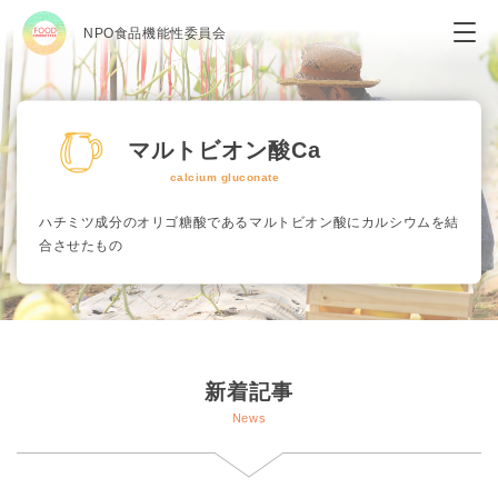
NPO食品機能性委員会
マルトビオン酸Ca
calcium gluconate
ハチミツ成分のオリゴ糖酸であるマルトビオン酸にカルシウムを結
合させたもの
新着記事
News