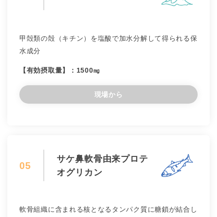
甲殻類の殻（キチン）を塩酸で加水分解して得られる保
水成分
【有効摂取量】：1500㎎
現場から
サケ鼻軟骨由来プロテ
05
オグリカン
軟骨組織に含まれる核となるタンパク質に糖鎖が結合し