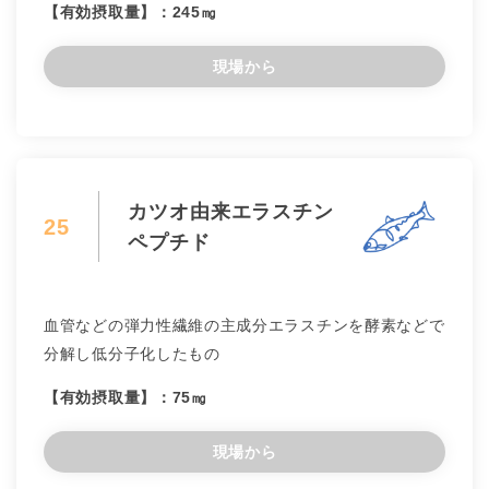
【有効摂取量】：245㎎
現場から
カツオ由来エラスチン
25
ペプチド
血管などの弾力性繊維の主成分エラスチンを酵素などで
分解し低分子化したもの
【有効摂取量】：75㎎
現場から