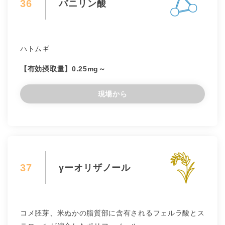
36
バニリン酸
ハトムギ
【有効摂取量】0.25mg～
現場から
37
γーオリザノール
コメ胚芽、米ぬかの脂質部に含有されるフェルラ酸とス