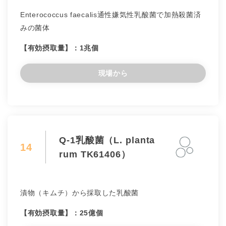
Enterococcus faecalis通性嫌気性乳酸菌で加熱殺菌済
みの菌体
【有効摂取量】：1兆個
現場から
Q-1乳酸菌（L. planta
14
rum TK61406）
漬物（キムチ）から採取した乳酸菌
【有効摂取量】：25億個