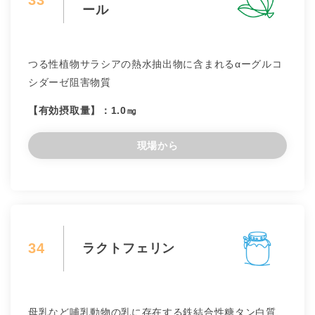
33
ール
つる性植物サラシアの熱水抽出物に含まれるαーグルコ
シダーゼ阻害物質
【有効摂取量】：1.0㎎
現場から
34
ラクトフェリン
母乳など哺乳動物の乳に存在する鉄結合性糖タン白質、