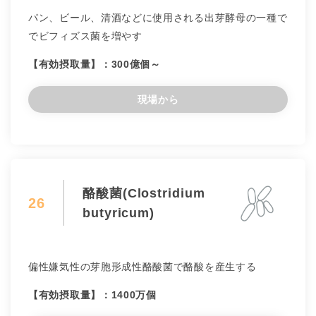
パン、ビール、清酒などに使用される出芽酵母の一種で
でビフィズス菌を増やす
【有効摂取量】：300億個～
現場から
酪酸菌(Clostridium
26
butyricum)
偏性嫌気性の芽胞形成性酪酸菌で酪酸を産生する
【有効摂取量】：1400万個