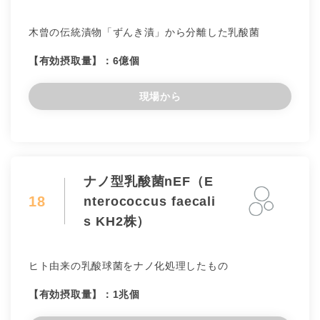
木曾の伝統漬物「ずんき漬」から分離した乳酸菌
【有効摂取量】：6億個
現場から
ナノ型乳酸菌nEF（E
18
nterococcus faecali
s KH2株）
ヒト由来の乳酸球菌をナノ化処理したもの
【有効摂取量】：1兆個