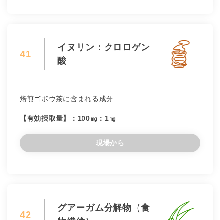
イヌリン：クロロゲン
41
酸
焙煎ゴボウ茶に含まれる成分
【有効摂取量】：100㎎：1㎎
現場から
グアーガム分解物（食
42