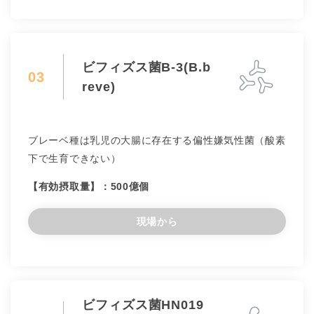
ビフィズス菌B-3(B.b
03
reve)
ブレーベ種は乳児の大腸に存在する偏性嫌気性菌（酸素
下で生育できない）
【有効摂取量】：500億個
現場から
ビフィズス菌HN019