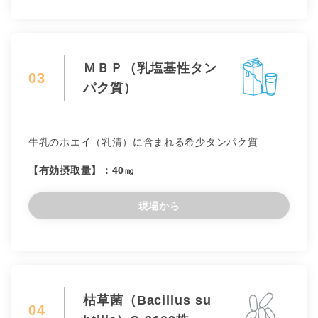
ＭＢＰ（乳塩基性タン
03
パク質）
牛乳のホエイ（乳清）に含まれる希少タンパク質
【有効摂取量】：40㎎
現場から
枯草菌（Bacillus su
04