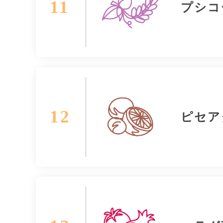
11
プシコ
12
ピセア