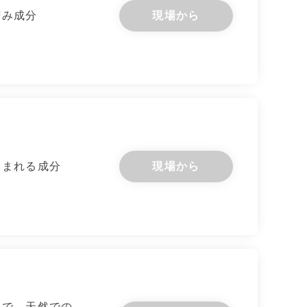
苦み成分
現場から
含まれる成分
現場から
つで、天然での