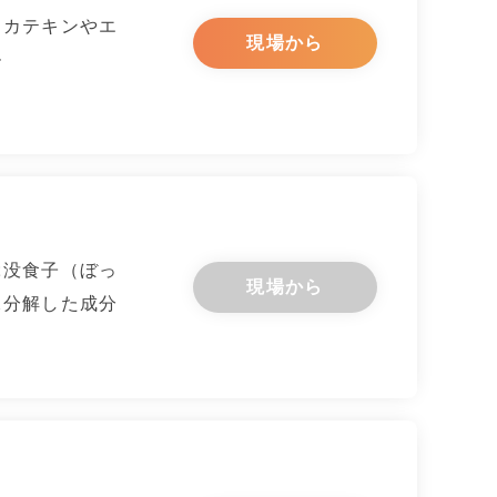
るカテキンやエ
現場から
ル
ぶ没食子（ぼっ
現場から
水分解した成分