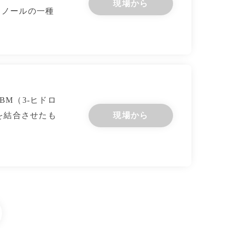
現場から
ェノールの一種
M（3-ヒドロ
を結合させたも
現場から