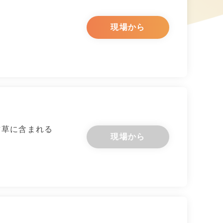
物
現場から
甘草に含まれる
現場から