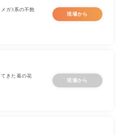
メガ3系の不飽
現場から
れてきた葛の花
現場から