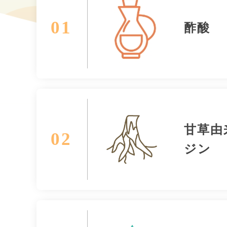
01
酢酸
甘草由
02
ジン