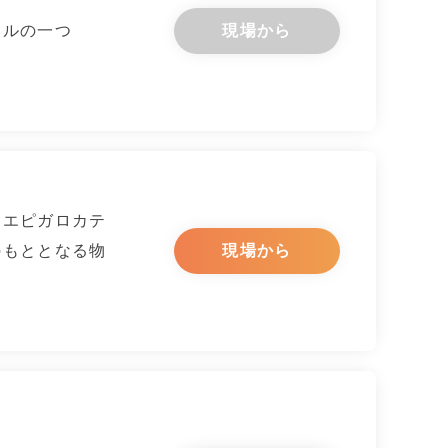
ールの一つ
現場から
つエピガロカテ
のもととなる物
現場から