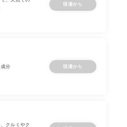
現場から
種
る成分
現場から
や、クルミやク