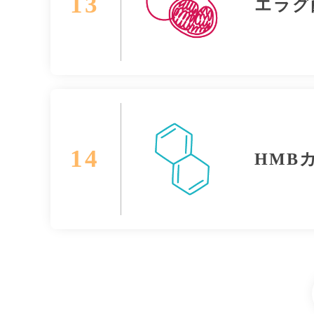
13
エラグ
14
HMB