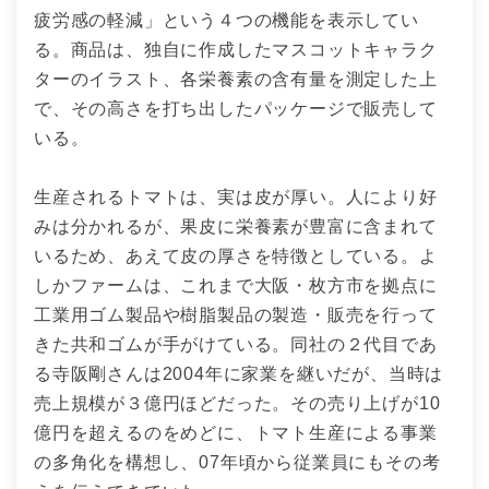
疲労感の軽減」という４つの機能を表示してい
る。商品は、独自に作成したマスコットキャラク
ターのイラスト、各栄養素の含有量を測定した上
で、その高さを打ち出したパッケージで販売して
いる。
生産されるトマトは、実は皮が厚い。人により好
みは分かれるが、果皮に栄養素が豊富に含まれて
いるため、あえて皮の厚さを特徴としている。よ
しかファームは、これまで大阪・枚方市を拠点に
工業用ゴム製品や樹脂製品の製造・販売を行って
きた共和ゴムが手がけている。同社の２代目であ
る寺阪剛さんは2004年に家業を継いだが、当時は
売上規模が３億円ほどだった。その売り上げが10
億円を超えるのをめどに、トマト生産による事業
の多角化を構想し、07年頃から従業員にもその考