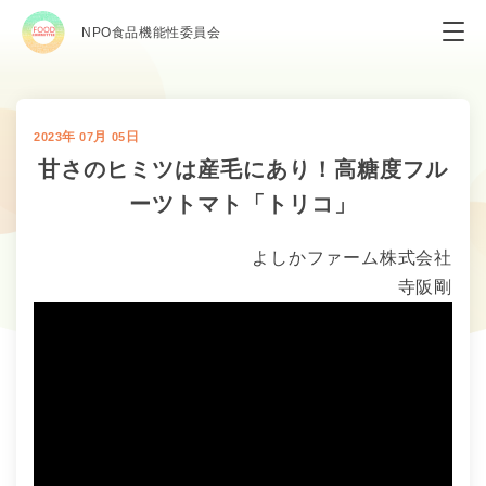
NPO食品機能性委員会
年
月
日
2023
07
05
甘さのヒミツは産毛にあり！高糖度フル
ーツトマト「トリコ」
よしかファーム株式会社
寺阪剛