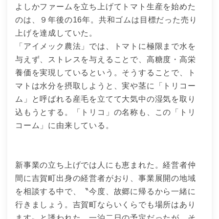
よしかファームを立ち上げてトマト生産を始めた
のは、９年後の16年。共和ゴムは目標だった売り
上げを達成していた。
「アイメック農法」では、トマトに極限まで水を
与えず、ストレスを与えることで、高糖度・高栄
養価を実現しているという。そうすることで、ト
マトは水分を摂取しようと、実や茎に「トリコー
ム」と呼ばれる産毛を立てて大気中の湿気を取り
込もうとする。「トリコ」の名称も、この「トリ
コーム」に由来している。
新事業の立ち上げでは人にも恵まれた。経営者仲
間に吉賀町出身の経営者がおり、事業展開の地域
を相談する中で、〝今度、故郷に帰るから一緒に
行きましょう。吉賀町ならいくらでも場所はあり
ます〟と誘われた。一泊二日の予定だったが、そ