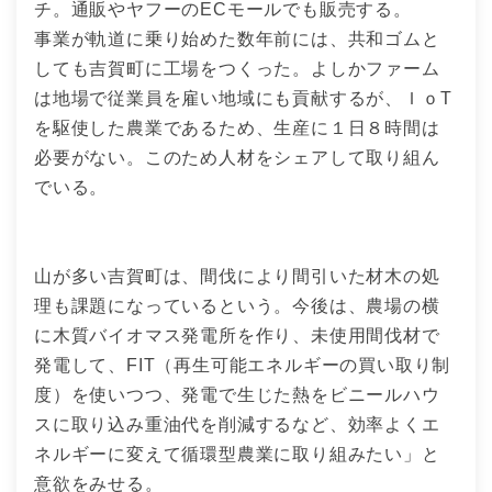
チ。通販やヤフーのECモールでも販売する。
事業が軌道に乗り始めた数年前には、共和ゴムと
しても吉賀町に工場をつくった。よしかファーム
は地場で従業員を雇い地域にも貢献するが、ＩｏT
を駆使した農業であるため、生産に１日８時間は
必要がない。このため人材をシェアして取り組ん
でいる。
山が多い吉賀町は、間伐により間引いた材木の処
理も課題になっているという。今後は、農場の横
に木質バイオマス発電所を作り、未使用間伐材で
発電して、FIT（再生可能エネルギーの買い取り制
度）を使いつつ、発電で生じた熱をビニールハウ
スに取り込み重油代を削減するなど、効率よくエ
ネルギーに変えて循環型農業に取り組みたい」と
意欲をみせる。