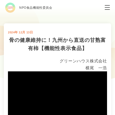
NPO食品機能性委員会
年
月
日
2024
12
13
骨の健康維持に！九州から直送の甘熟富
有柿【機能性表示食品】
グリーンハウス株式会社
横尾 一浩