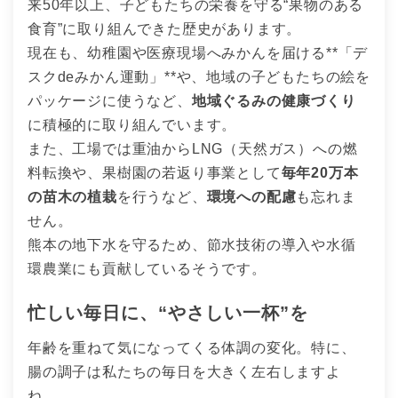
来50年以上、子どもたちの栄養を守る“果物のある
食育”に取り組んできた歴史があります。
現在も、幼稚園や医療現場へみかんを届ける**「デ
スクdeみかん運動」**や、地域の子どもたちの絵を
パッケージに使うなど、
地域ぐるみの健康づくり
に積極的に取り組んでいます。
また、工場では重油からLNG（天然ガス）への燃
料転換や、果樹園の若返り事業として
毎年20万本
の苗木の植栽
を行うなど、
環境への配慮
も忘れま
せん。
熊本の地下水を守るため、節水技術の導入や水循
環農業にも貢献しているそうです。
忙しい毎日に、“やさしい一杯”を
年齢を重ねて気になってくる体調の変化。特に、
腸の調子は私たちの毎日を大きく左右しますよ
ね。