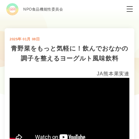
NPO食品機能性委員会
年
月
日
2025
01
08
青野菜をもっと気軽に！飲んでおなかの
調子を整えるヨーグルト風味飲料
JA熊本果実連