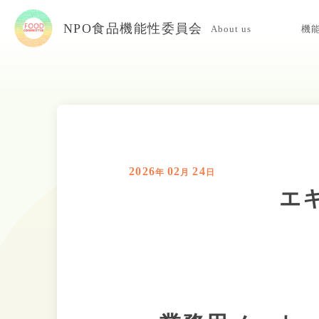
NPO食品機能性委員会
About us
機
当委員会について
入会案内
お問い合わせ
2026
02
24
年
月
日
エ