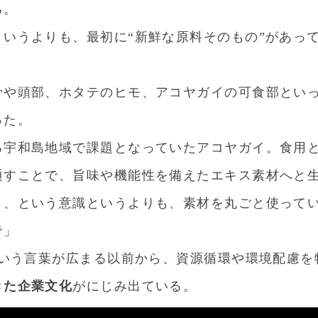
る。
いうよりも、最初に“新鮮な原料そのもの”があっ
」
骨や頭部、ホタテのヒモ、アコヤガイの可食部とい
った。
る宇和島地域で課題となっていたアコヤガイ。食用
通すことで、旨味や機能性を備えたエキス素材へと
う、という意識というよりも、素材を丸ごと使って
で」
という言葉が広まる以前から、資源循環や環境配慮
きた企業文化
がにじみ出ている。