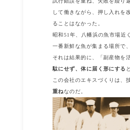
試行錯誤を重ね、失敗を繰り
して働きながら、押し入れを
ることはなかった。
昭和51年、八幡浜の魚市場近
一番新鮮な魚が集まる場所で
それは結果的に、「副産物を
駄にせず、体に届く形にする
この会社のエキスづくりは、
重ね
なのだ。