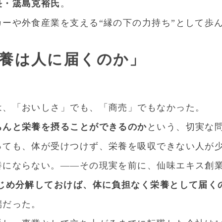
長・筬島克裕氏
。
ーや外食産業を支える“縁の下の力持ち”として歩
養は人に届くのか」
は、「おいしさ」でも、「商売」でもなかった。
ちんと栄養を摂ることができるのか
という、切実な
っても、体が受けつけず、栄養を吸収できない人が
養にならない。――その現実を前に、仙味エキス創
じめ分解しておけば、体に負担なく栄養として届く
端だった。