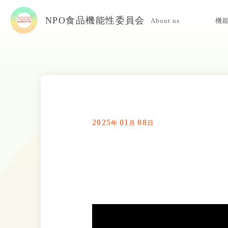
NPO食品機能性委員会
About us
機
当委員会について
入会案内
お問い合わせ
2025
01
08
年
月
日