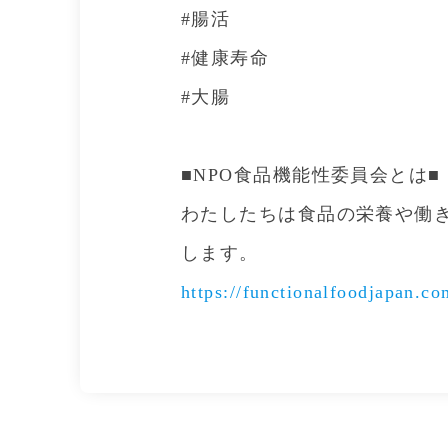
#腸活
#健康寿命
#大腸
■NPO食品機能性委員会とは■
わたしたちは食品の栄養や働
します。
https://functionalfoodjapan.co