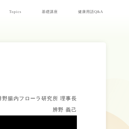
Topics
基礎講座
健康用語Q&A
辨野腸内フローラ研究所 理事長
辨野 義己