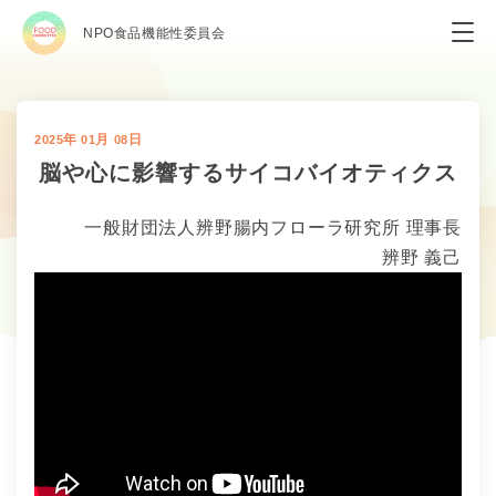
NPO食品機能性委員会
年
月
日
2025
01
08
脳や心に影響するサイコバイオティクス
一般財団法人辨野腸内フローラ研究所 理事長
辨野 義己