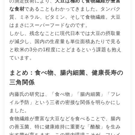
の測定技術により、
大豆は極めて食物繊維が豊富
な食材
であることもわかってきました。タンパク
質、ミネラル、ビタミン、そして食物繊維。大豆
はまさにスーパーフードなのです。
しかし、残念なことに現代日本では大豆の摂取量
が減少し、国内の生産量も単位面積あたりで見る
と欧米の3分の1程度にとどまるという課題も抱え
ています。
まとめ：食べ物、腸内細菌、健康長寿の
三角関係
内藤氏の研究は、「食べ物」「腸内細菌」「フレ
イル予防」という三者の密接な関係を明らかにし
ました。
食物繊維が豊富な大豆などを食べることで、腸内
の善玉菌、特に健康維持に重要な「酪酸」を生み
出す菌が育ちます。この腸内環境こそが、フレイ