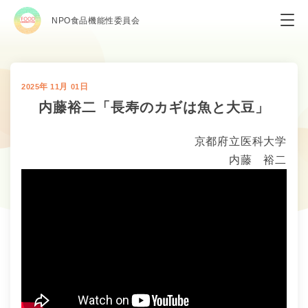
NPO食品機能性委員会
年
月
日
2025
11
01
内藤裕二「長寿のカギは魚と大豆」
京都府立医科大学
内藤 裕二