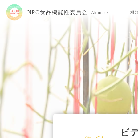
NPO食品機能性委員会
About us
機
当委員会について
入会案内
お問い合わせ
ビ