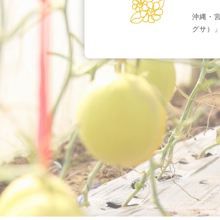
沖縄・
グサ）