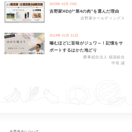
2026
年
02
月
24
日
吉野家HDが“第4の肉”を選んだ理由
吉野家ホールディングス
年
月
日
2024
01
31
噛むほどに旨味がジュワ～！記憶をサ
ポートするはかた地どり
農事組合法人 福栄組合
中垣 誠
当委員会について