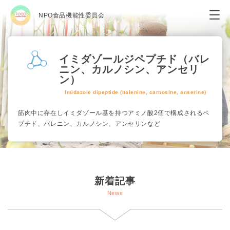
NPO食品機能性委員会
イミダゾールジペプチド（バレ
ニン、カルノシン、アンセリ
ン）
Imidazole dipeptide (balenine, carnosine, anserine)
筋肉中に存在しイミダゾール基を持つアミノ酸2個で構成されるペ
プチド、バレニン、カルノシン、アンセリンなど
新着記事
News