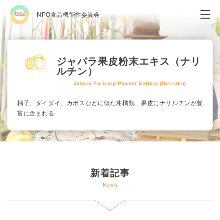
NPO食品機能性委員会
ジャバラ果皮粉末エキス（ナリ
ルチン）
Jabara Pericarp Powder Extract (Narirutin)
柚子、ダイダイ、カボスなどに似た柑橘類、果皮にナリルチンが豊
富に含まれる
新着記事
News