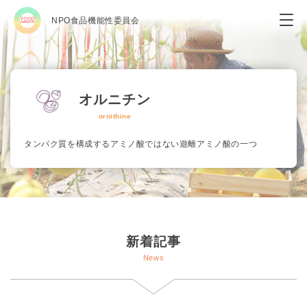
NPO食品機能性委員会
オルニチン
ornithine
タンパク質を構成するアミノ酸ではない遊離アミノ酸の一つ
新着記事
News