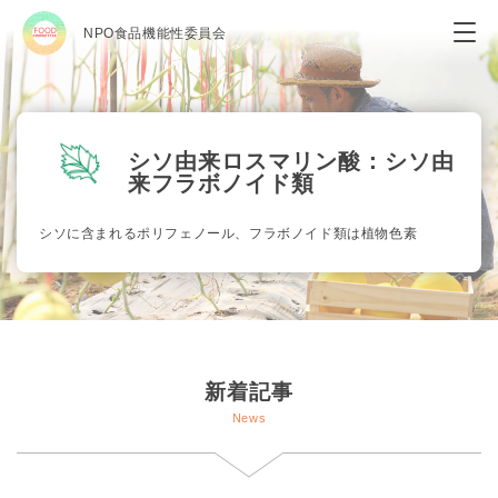
NPO食品機能性委員会
シソ由来ロスマリン酸：シソ由
来フラボノイド類
シソに含まれるポリフェノール、フラボノイド類は植物色素
新着記事
News