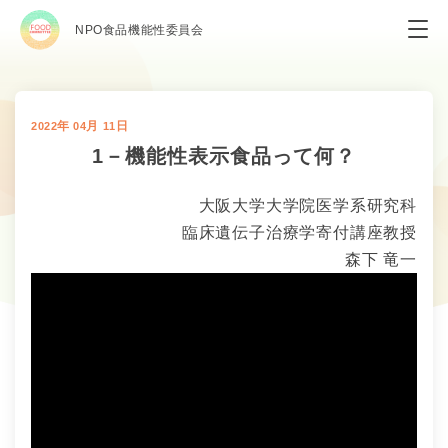
NPO食品機能性委員会
年
月
日
2022
04
11
1－機能性表示食品って何？
大阪大学大学院医学系研究科
臨床遺伝子治療学寄付講座教授
森下 竜一