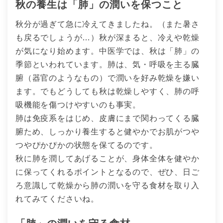
秋の養生は「肺」の潤いを保つこと
秋分が過ぎて急に冷えてきましたね。（また暑さ
も戻るでしょうが…）秋が深まると、冷えや乾燥
が気になり始めます。中医学では、秋は「肺」の
季節といわれています。肺は、気・呼吸を主る臓
腑（器官のようなもの）で潤いを好み乾燥を嫌い
ます。でもどうしても秋は乾燥しやすく、肺の呼
吸機能を傷つけやすいのも事実。
肺は免疫系をはじめ、皮膚にまで関わってくる臓
腑ため、しっかり養生すると健やかでお肌がつや
つやぴかぴかの状態を保てるのです。
秋に肺を潤してあげることが、身体全体を健やか
に保ってくれるポイントとなるので、ぜひ、日ご
ろ意識して乾燥から肺の潤いを守る食材を取り入
れてみてくださいね。