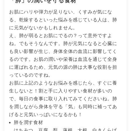
「肺」の潤いを守る食材
お肌にハリや弾力が足りない、くすみが気にな
る、乾燥するといった悩みを感じている人は、肺
に元気がないかもしれません。
え、肺が弱るとお肌にでるの？って意外ですよ
ね。でもそうなんです。肺が元気になると心臓に
も良い影響が生じ、身体全体の血流に影響してく
るのです。お肌の潤いや栄養は血流を通じて全身
に運ばれるため、元気の源の肺は大事な役割を担
っているのですね。
お肌に上記のようなお悩みを感じたら、すぐに養
生しないと！割と手に入りやすい食材が多いの
で、毎日の食事に取り入れてみてくださいね。肺
を潤しながら身体を守る「気」も同時に補ってあ
げると元気いっぱいになるかも！
肺を潤す食材
はちみつ、豆腐、梨、蓮根、大根、白きくらげ、