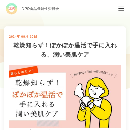
NPO食品機能性委員会
年
月
日
2024
09
30
乾燥知らず！ぽかぽか温活で手に入れ
る、潤い美肌ケア