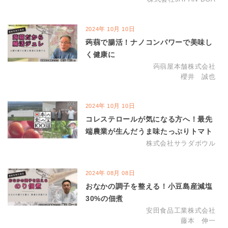
年
月
日
2024
10
10
蒟蒻で腸活！ナノコンパワーで美味し
く健康に
蒟蒻屋本舗株式会社
櫻井 誠也
年
月
日
2024
10
10
コレステロールが気になる方へ！最先
端農業が生んだうま味たっぷりトマト
株式会社サラダボウル
年
月
日
2024
08
08
おなかの調子を整える！小豆島産減塩
30%の佃煮
安田食品工業株式会社
藤本 伸一