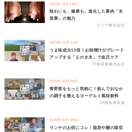
2025
年
08
月
28
日
味わいも、健康も。進化した豚肉「氷
室豚」の魅力
クリマ株式会社
年
月
日
2025
02
12
うま味成分13倍！お味噌汁がグレード
アップする「えのき氷」で血圧ケア
平林産業株式会社
年
月
日
2025
01
08
青野菜をもっと気軽に！飲んでおなか
の調子を整えるヨーグルト風味飲料
JA熊本果実連
年
月
日
2025
01
08
ランチのお供にコレ！脂肪や糖の吸収