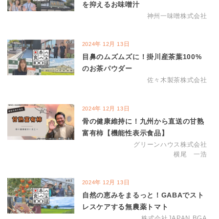
を抑えるお味噌汁
神州一味噌株式会社
年
月
日
2024
12
13
目鼻のムズムズに！掛川産茶葉100%
のお茶パウダー
佐々木製茶株式会社
年
月
日
2024
12
13
骨の健康維持に！九州から直送の甘熟
富有柿【機能性表示食品】
グリーンハウス株式会社
横尾 一浩
年
月
日
2024
12
13
自然の恵みをまるっと！GABAでスト
レスケアする無農薬トマト
株式会社JAPAN BGA