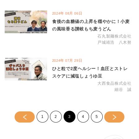
年
月
日
2024
08
06
食後の血糖値の上昇を穏やかに！小麦
の風味香る讃岐もち麦うどん
石丸製麺株式会社
戸城靖浩 八木努
年
月
日
2024
07
29
ひと粒で2度ヘルシー！血圧とストレ
スケアに減塩しょうゆ豆
大西食品株式会社
細谷 誠
1
2
3
4
5
>